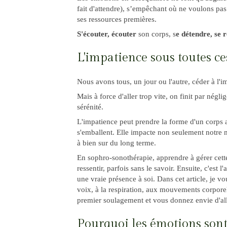
fait d'attendre), s’empêchant où ne voulons pa
ses ressources premières.
S'écouter, écouter
son corps, s
e détendre, s
L'impatience sous toutes c
Nous avons tous, un jour ou l'autre, céder à l'im
Mais à force d'aller trop vite, on finit par négl
sérénité.
L'impatience peut prendre la forme d'un corps a
s'emballent. Elle impacte non seulement notre m
à bien sur du long terme.
En sophro-sonothérapie, apprendre à gérer cette 
ressentir, parfois sans le savoir. Ensuite, c'est
une vraie présence à soi. Dans cet article, je v
voix, à la respiration, aux mouvements corporel
premier soulagement et vous donnez envie d'all
Pourquoi les émotions sont