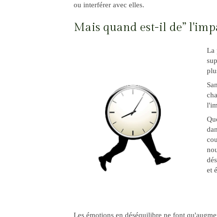
ou interférer avec elles.
Mais quand est-il de” l'imp
La 
sup
plu
San
cha
l'i
Que
da
cou
nou
dés
et 
Les émotions en déséquilibre ne font qu'augment