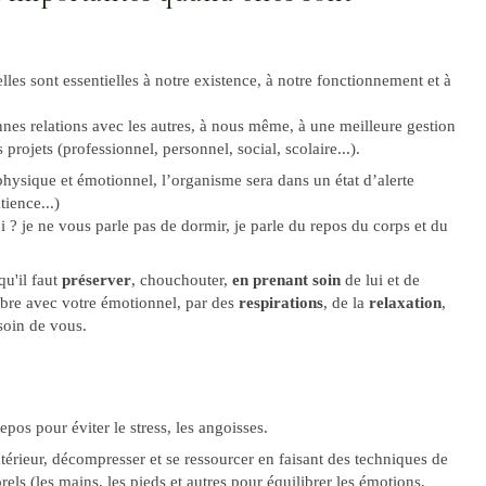
 elles sont essentielles à notre existence, à notre fonctionnement et à
nes relations avec les autres, à nous même, à une meilleure gestion
s projets (professionnel, personnel, social, scolaire...).
, physique et émotionnel, l’organisme sera dans un état d’alerte
tience...)
 ? je ne vous parle pas de dormir, je parle du repos du corps et du
qu'il faut
préserver
, chouchouter,
en prenant soin
de lui et de
libre avec votre émotionnel, par des
respirations
, de la
relaxation
,
soin de vous.
epos pour éviter le stress, les angoisses.
térieur, décompresser et se ressourcer en faisant des techniques de
ls (les mains, les pieds et autres pour équilibrer les émotions,