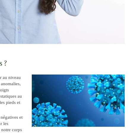
s ?
ir au niveau
s anomalies,
oigts
 statiques au
es pieds et
négatives et
r les
 notre corps