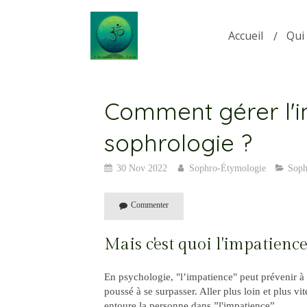
Accueil
Qui 
Comment gérer l'i
sophrologie ?
30 Nov 2022
Sophro-Étymologie
Soph
Commenter
Mais c'est quoi l'impatience
En psychologie, "l’impatience" peut prévenir 
poussé à se surpasser. Aller plus loin et plus v
entoure la personne dans ”l'impatience”.