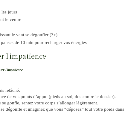
 les jours
nt le ventre
ssant le vent se dégonfler (3x)
s pauses de 10 min pour recharger vos énergies
er l'impatience
ter l'impatience.
is relâché.
ce de vos points d’appui (pieds au sol, dos contre le dossier).
e se gonfle, sentez votre corps s’allonger légèrement.
e se dégonfle et imaginez que vous “déposez” tout votre poids dans