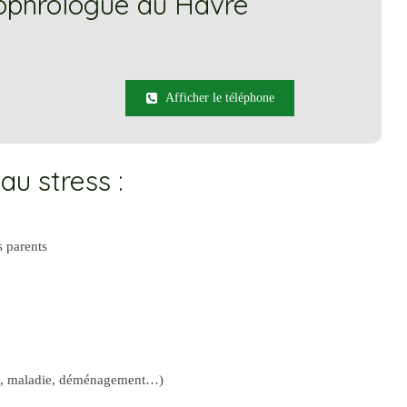
sophrologue au Havre
Afficher le téléphone
au stress :
s parents
he, maladie, déménagement…)